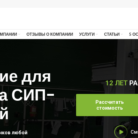
ОМПАНИИ
ОТЗЫВЫ О КОМПАНИИ
УСЛУГИ
СТАТЬИ
5 О
ие для
12 ЛЕТ
РА
а СИП-
Рассчитать
й
стоимость
См
нков любой