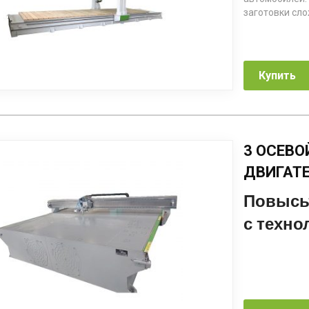
заготовки сл
Купить
3 ОСЕВО
ДВИГАТ
Повысьт
с техно