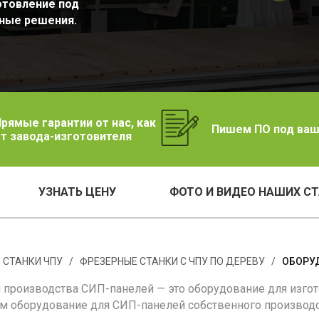
отовление под
ные решения.
рямые гарантии от нас, как
Пишем ПО под ваш
т завода-изготовителя
УЗНАТЬ ЦЕНУ
ФОТО И ВИДЕО НАШИХ С
/
СТАНКИ ЧПУ
/
ФРЕЗЕРНЫЕ СТАНКИ С ЧПУ ПО ДЕРЕВУ
/
ОБОРУ
я производства СИП-панелей — это оборудование для изгот
м оборудование для СИП-панелей собственного производс