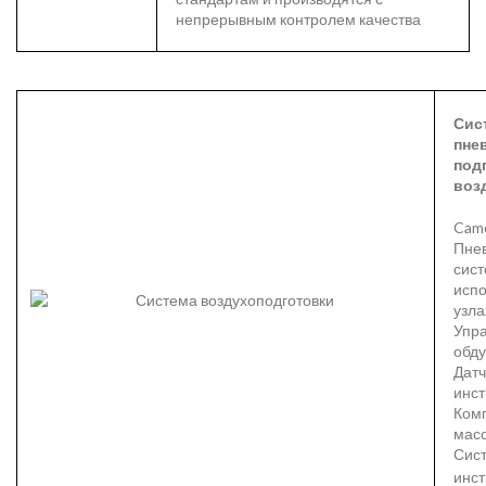
непрерывным контролем качества
Сис
пне
под
воз
Camo
Пне
сис
испо
узла
Упр
обд
Датч
инс
Ком
масс
Сис
инс