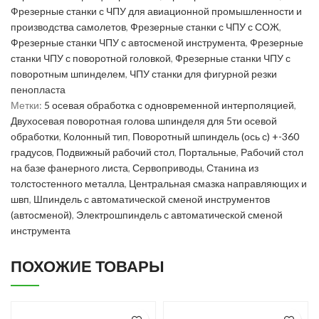
Фрезерные станки с ЧПУ для авиационной промышленности и
производства самолетов
,
Фрезерные станки с ЧПУ с СОЖ
,
Фрезерные станки ЧПУ с автосменой инструмента
,
Фрезерные
станки ЧПУ с поворотной головкой
,
Фрезерные станки ЧПУ с
поворотным шпинделем
,
ЧПУ станки для фигурной резки
пенопласта
Метки:
5 осевая обработка с одновременной интерполяцией
,
Двухосевая поворотная голова шпинделя для 5ти осевой
обработки
,
Колонный тип
,
Поворотный шпиндель (ось с) +-360
градусов
,
Подвижный рабочий стол
,
Портальные
,
Рабочий стол
на базе фанерного листа
,
Сервоприводы
,
Станина из
толстостенного металла
,
Центральная смазка направляющих и
швп
,
Шпиндель с автоматической сменой инструментов
(автосменой)
,
Электрошпиндель с автоматической сменой
инструмента
ПОХОЖИЕ ТОВАРЫ