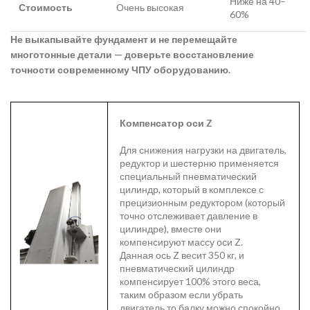
Ниже на 40–
Стоимость
Очень высокая
60%
Не выкапывайте фундамент и не перемещайте
многотонные детали — доверьте восстановление
точности современному ЧПУ оборудованию.
Компенсатор оси Z
Для снижения нагрузки на двигатель,
редуктор и шестерню применяется
специальный пневматический
цилиндр, который в комплексе с
прецизионным редуктором (который
точно отслеживает давление в
цилиндре), вместе они
компенсируют массу оси Z.
Данная ось Z весит 350 кг, и
пневматический цилиндр
компенсирует 100% этого веса,
таким образом если убрать
двигатель то балку можно спокойно