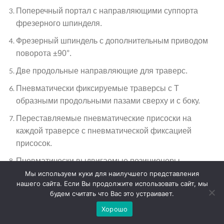
Поперечный портал с направляющими суппорта
фрезерного шпинделя.
Фрезерный шпиндель с дополнительным приводом
поворота ±90°.
Две продольные направляющие для траверс.
Пневматически фиксируемые траверсы с Т
образными продольными пазами сверху и с боку.
Переставляемые пневматические присоски на
каждой траверсе с пневматической фиксацией
присосок.
Пневматически выдвигаемые позиционеры
закрепляемые на траверсе.
Мы используем куки для наилучшего представления
нашего сайта. Если Вы продолжите использовать сайт, мы
Пневматический насос с аппаратурой поддержания
будем считать что Вас это устраивает.
стабильного разряжения.
Хорошо
Стойка крепления сменного инструмента на 6-10