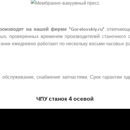
оизводят на нашей фирме ”Gorelovskiy.ru”
отвечающи
ых, проверенных временем производителей станочного о
танки ежедневно работают по нескольку восьми часовых р
обслуживание, снабжение запчастями. Срок гарантии од
ЧПУ станок 4 осевой