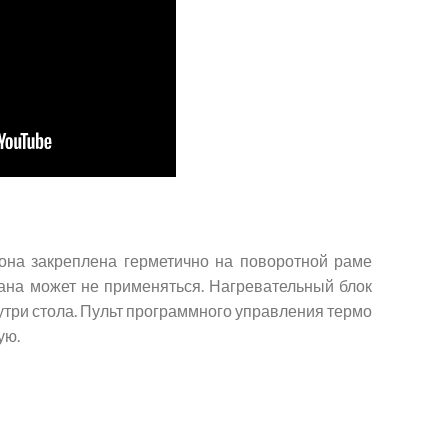
она закреплена герметично на поворотной раме
ана может не применяться. Нагревательный блок
три стола. Пульт программного управления термо
ую.