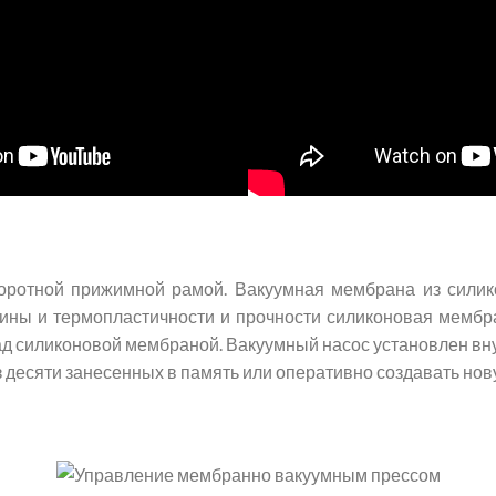
оротной прижимной рамой. Вакуумная мембрана из силик
ины и термопластичности и прочности силиконовая мембр
ад силиконовой мембраной. Вакуумный насос установлен вну
 десяти занесенных в память или оперативно создавать нов