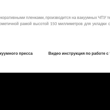
коративными пленками, производится на вакуумных ЧПУ тер
герметичной рамой высотой 150 миллиметров для укладки
акуумного пресса Видео инструкция по работе с 