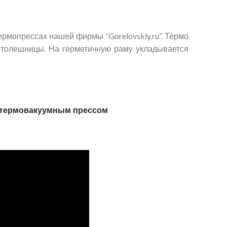
мопрессах нашей фирмы ”Gorelovskiy.ru”. Термо
 столешницы. На герметичную раму укладывается
термовакуумным прессом