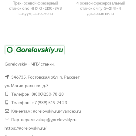
Трех-осевой фрезерный
4 осевой фрезеровальный
станок cnc ЧПУ G-2130-3VS
станок с чпу G-2141-4
вакуум, автосмена
дисковая пила
Gorelovskiy
–
ЧПУ станки.
346735
,
Ростовская обл, п. Рассвет
ул. Магистральная д.7
Телефон:
8(800)250-78-28
Телефон:
+7 (989) 519 24 23
Клиентам:
gorelovskiy.ru@yandex.ru
Партнерам:
zakup@gorelovskiy.ru
https://gorelovskiy.ru/