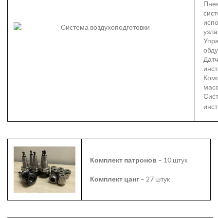
Пне
сис
испо
узла
Упр
обд
Датч
инс
Ком
масс
Сис
инс
Комплект патронов
– 10 штук
Комплект цанг
– 27 штук