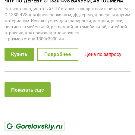
ЧПУ ПО ДЕРЕВУ G-1330-4VS ВАКУУМ, АВТОСМЕНА
Четырехкоординатный ЧПУ станок с поворотным шпинделем
G-1330-4VS для фрезеровки по мдф, дереву, фанере, и другим
материалам. Используется для гравировки, раскроя, резки,
нестинга в мебельной, рекламной, автомобильной, литейной
отраслях, для производства игрушек.
– размер стола 1300х3000 мм
– ход по оси Z=450 мм
– рабочий стол: вакуумный
Купить
Подробнее
Цена по запросу
– шпиндель 9 кВт с керамическим подшипниками
Показать еще