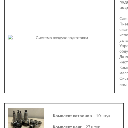
под
воз
Camo
Пне
сис
испо
узла
Упр
обд
Датч
инс
Ком
масс
Сис
инс
Комплект патронов
– 10 штук
Комплект цанг
– 27 штук