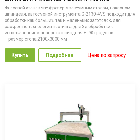
4х осевой станок чпу фрезер с вакуумным столом, наклоном
шпинделя, автосменой инструмента G-2130-4VS подходит для
обработки как больших, так и маленьких заготовок, для
раскроя по технологии нестинга, для 3д обработки с
использованием поворота шпинделя +- 90 градусов
– размер стола 2100х3000 мм
– ход по вертикальной оси Z=450 мм
– шпиндель 9 кВт с керамическим подшипниками
Купить
Подробнее
Цена по запросу
– автоматическая смена инструмента