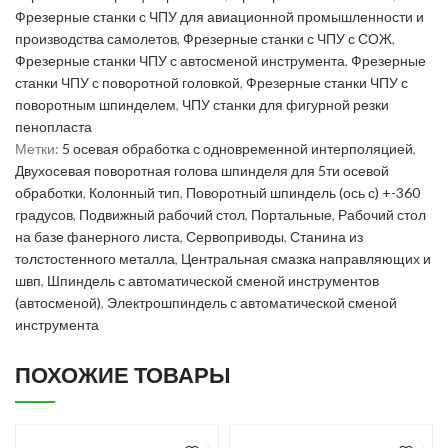
Фрезерные станки с ЧПУ для авиационной промышленности и
производства самолетов
,
Фрезерные станки с ЧПУ с СОЖ
,
Фрезерные станки ЧПУ с автосменой инструмента
,
Фрезерные
станки ЧПУ с поворотной головкой
,
Фрезерные станки ЧПУ с
поворотным шпинделем
,
ЧПУ станки для фигурной резки
пенопласта
Метки:
5 осевая обработка с одновременной интерполяцией
,
Двухосевая поворотная голова шпинделя для 5ти осевой
обработки
,
Колонный тип
,
Поворотный шпиндель (ось с) +-360
градусов
,
Подвижный рабочий стол
,
Портальные
,
Рабочий стол
на базе фанерного листа
,
Сервоприводы
,
Станина из
толстостенного металла
,
Центральная смазка направляющих и
швп
,
Шпиндель с автоматической сменой инструментов
(автосменой)
,
Электрошпиндель с автоматической сменой
инструмента
ПОХОЖИЕ ТОВАРЫ