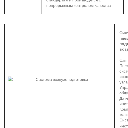
непрерывным контролем качества
Сис
пне
под
воз
Camo
Пне
сис
испо
узла
Упр
обд
Датч
инс
Ком
масс
Сис
инс